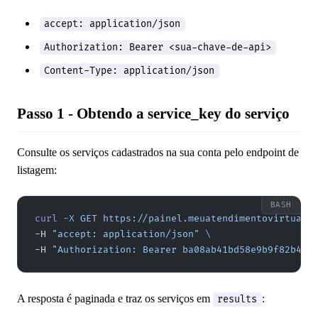
accept: application/json
Authorization: Bearer <sua-chave-de-api>
Content-Type: application/json
Passo 1 - Obtendo a service_key do serviço
Consulte os serviços cadastrados na sua conta pelo endpoint de
listagem:
curl
 -X
 GET
 https://painel.meuatendimentovirtual.
-H 
"accept: application/json"
 \
-H 
"Authorization: Bearer ba08ab41bd58e9b9f82b4d2
A resposta é paginada e traz os serviços em
:
results