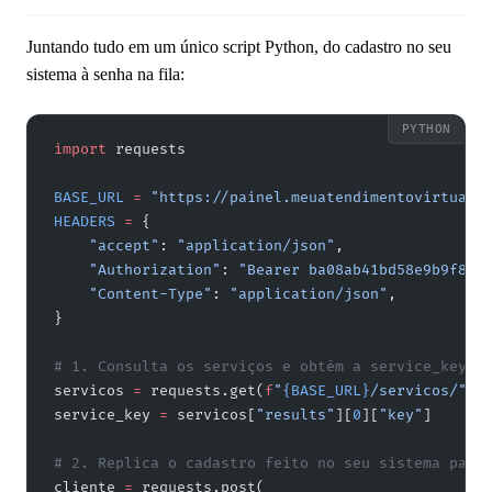
Juntando tudo em um único script Python, do cadastro no seu
sistema à senha na fila:
import
 requests
BASE_URL
 =
 "https://painel.meuatendimentovirtual.
HEADERS
 =
 {
    "accept"
: 
"application/json"
,
    "Authorization"
: 
"Bearer ba08ab41bd58e9b9f82b
    "Content-Type"
: 
"application/json"
,
}
# 1. Consulta os serviços e obtém a service_key d
servicos 
=
 requests.get(
f
"
{BASE_URL}
/servicos/"
, 
service_key 
=
 servicos[
"results"
][
0
][
"key"
]
# 2. Replica o cadastro feito no seu sistema para
cliente 
=
 requests.post(