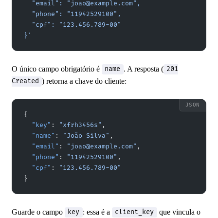
  "email": "joao@example.com",
  "phone": "11942529100",
  "cpf": "123.456.789-00"
}'
O único campo obrigatório é
. A resposta (
name
201
) retorna a chave do cliente:
Created
{
  "key"
: 
"xfrh3456s"
,
  "name"
: 
"João Silva"
,
  "email"
: 
"joao@example.com"
,
  "phone"
: 
"11942529100"
,
  "cpf"
: 
"123.456.789-00"
}
Guarde o campo
: essa é a
que vincula o
key
client_key