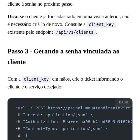
cliente à senha no próximo passo.
Dica:
se o cliente já foi cadastrado em uma visita anterior, não
é necessário criá-lo de novo. Consulte a
client_key
existente pelo endpoint
.
/api/v1/clients
Passo 3 - Gerando a senha vinculada ao
cliente
Com a
em mãos, crie o ticket informando o
client_key
cliente e o serviço desejado:
curl
 -X
 POST
 https://painel.meuatendimentovirtual
-H 
"accept: application/json"
 \
-H 
"Authorization: Bearer ba08ab41bd58e9b9f82b4d2
-H 
"Content-Type: application/json"
 \
-d 
'{