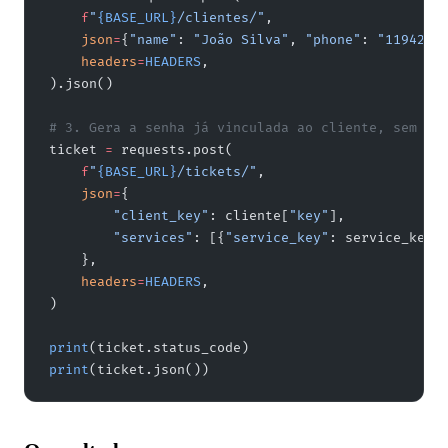
    f
"
{BASE_URL}
/clientes/"
,
    json
=
{
"name"
: 
"João Silva"
, 
"phone"
: 
"1194252
    headers
=
HEADERS
,
).json()
# 3. Gera a senha já vinculada ao cliente, sem pa
ticket 
=
 requests.post(
    f
"
{BASE_URL}
/tickets/"
,
    json
=
{
        "client_key"
: cliente[
"key"
],
        "services"
: [{
"service_key"
: service_key}
    },
    headers
=
HEADERS
,
)
print
(ticket.status_code)
print
(ticket.json())