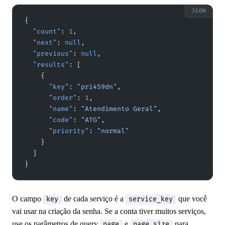
{
  "count"
: 
1
,
  "next"
: 
null
,
  "previous"
: 
null
,
  "results"
: [
    {
      "key"
: 
"pri459dn"
,
      "order"
: 
1
,
      "name"
: 
"Atendimento Geral"
,
      "code"
: 
"ATG"
,
      "priority"
: 
"normal"
    }
  ]
}
O campo
de cada serviço é a
que você
key
service_key
vai usar na criação da senha. Se a conta tiver muitos serviços,
use os parâmetros de query
e
para
page
page_size