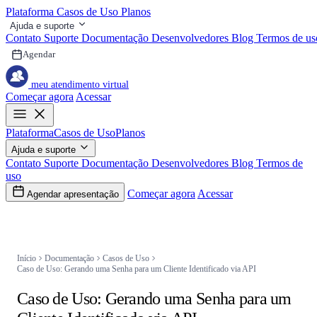
Plataforma
Casos de Uso
Planos
Ajuda e suporte
Contato
Suporte
Documentação
Desenvolvedores
Blog
Termos de us
Agendar
meu atendimento virtual
Começar agora
Acessar
Plataforma
Casos de Uso
Planos
Ajuda e suporte
Contato
Suporte
Documentação
Desenvolvedores
Blog
Termos de
uso
Começar agora
Acessar
Agendar apresentação
Navegação
Início
Documentação
Casos de Uso
Caso de Uso: Gerando uma Senha para um Cliente Identificado via API
Caso de Uso: Gerando uma Senha para um