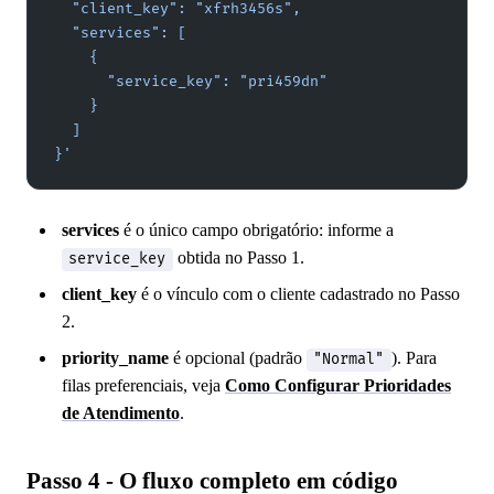
  "client_key": "xfrh3456s",
  "services": [
    {
      "service_key": "pri459dn"
    }
  ]
}'
services
é o único campo obrigatório: informe a
obtida no Passo 1.
service_key
client_key
é o vínculo com o cliente cadastrado no Passo
2.
priority_name
é opcional (padrão
). Para
"Normal"
filas preferenciais, veja
Como Configurar Prioridades
de Atendimento
.
Passo 4 - O fluxo completo em código