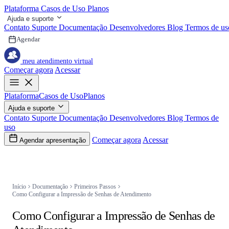
Plataforma
Casos de Uso
Planos
Ajuda e suporte
Contato
Suporte
Documentação
Desenvolvedores
Blog
Termos de us
Agendar
meu atendimento virtual
Começar agora
Acessar
Plataforma
Casos de Uso
Planos
Ajuda e suporte
Contato
Suporte
Documentação
Desenvolvedores
Blog
Termos de
uso
Começar agora
Acessar
Agendar apresentação
Navegação
Início
Documentação
Primeiros Passos
Como Configurar a Impressão de Senhas de Atendimento
Como Configurar a Impressão de Senhas de