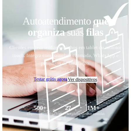
Autoatendimento
que
organiza
suas
filas
Clientes emitem senhas sozinhos em tablet ou monitor
touch. Integra com painel de chamada, WhatsApp e
pesquisas de satisfação.
Testar grátis agora
Ver dispositivos
500+
27
1M+
Empresas atendidas
Estados com clientes
Senhas emitidas