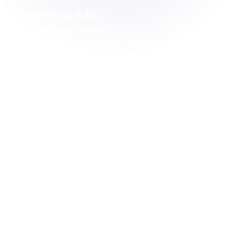
Do toque na tela
à chamada no painel
O cliente seleciona o serviço, recebe a senha e aguarda. Sem
intervenção humana, 100% em nuvem, integrado com seu
ecossistema.
Formato Flexível
01
Tablet, monitor touch ou estrutura personalizada.
Adapte ao seu espaço e orçamento.
Impressão Opcional
02
Impressora térmica USB ou Bluetooth para tickets físicos, ou
senhas 100% digitais.