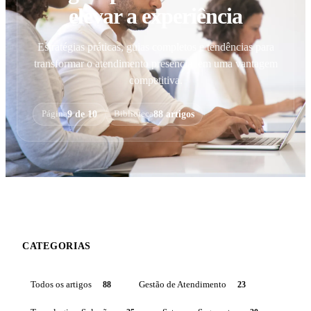
elevar a experiência
Estratégias práticas, guias completos e tendências para
transformar o atendimento presencial em uma vantagem
competitiva.
9 de 10
88 artigos
Página
Biblioteca
CATEGORIAS
Todos os artigos
88
Gestão de Atendimento
23