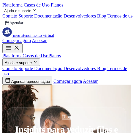
Plataforma
Casos de Uso
Planos
Ajuda e suporte
Contato
Suporte
Documentação
Desenvolvedores
Blog
Termos de us
Agendar
meu atendimento virtual
Começar agora
Acessar
Plataforma
Casos de Uso
Planos
Ajuda e suporte
Contato
Suporte
Documentação
Desenvolvedores
Blog
Termos de
uso
Começar agora
Acessar
Agendar apresentação
Blog
Insights para reduzir filas e