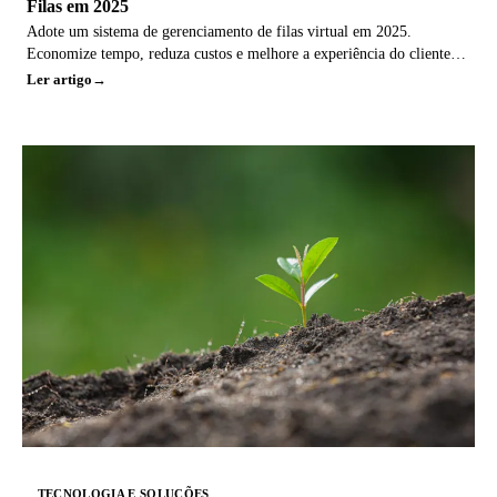
Filas em 2025
Adote um sistema de gerenciamento de filas virtual em 2025.
Economize tempo, reduza custos e melhore a experiência do cliente
agora!
Ler artigo
TECNOLOGIA E SOLUÇÕES