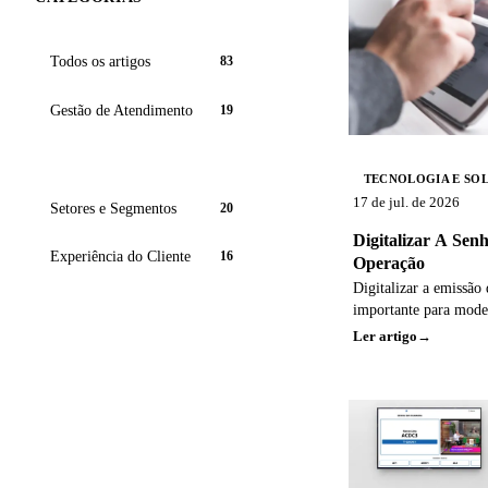
Todos os artigos
83
Gestão de Atendimento
19
Tecnologia e Soluções
25
TECNOLOGIA E SO
17 de jul. de 2026
Setores e Segmentos
20
Digitalizar A Sen
Experiência do Cliente
16
Operação
Digitalizar a emissão
importante para mode
mas não significa que
Ler artigo
tornado mais eficient
permanecem desalinha
torna mais visíveis ga
Este artigo discute p
digital exige revisão 
indicadores confiávei
além de mostrar como