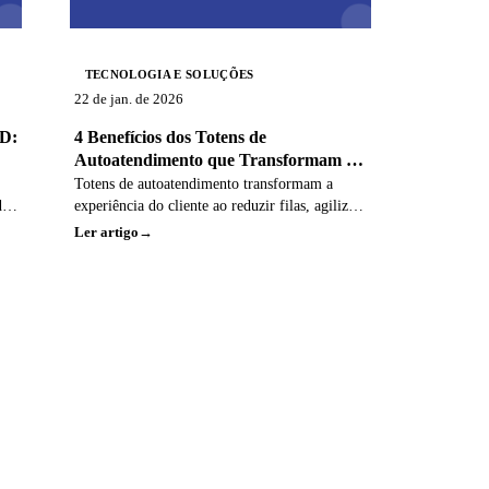
TECNOLOGIA E SOLUÇÕES
22 de jan. de 2026
ED:
4 Benefícios dos Totens de
Autoatendimento que Transformam a
Experiência do Cliente
Totens de autoatendimento transformam a
da
experiência do cliente ao reduzir filas, agilizar
processos e oferecer mais autonomia no
Ler artigo
atendimento.