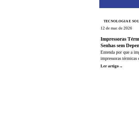
TECNOLOGIA E SO
12 de mar. de 2026
Impressoras Térmi
Senhas sem Depe
Específico
Entenda por que a im
impressoras térmicas 
dia e o que mudou par
Ler artigo
mais simples em dife