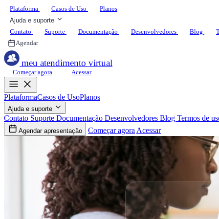
Plataforma
Casos de Uso
Planos
Ajuda e suporte
Contato
Suporte
Documentação
Desenvolvedores
Blog
T
Agendar
meu atendimento virtual
Começar agora
Acessar
Plataforma
Casos de Uso
Planos
Ajuda e suporte
Contato
Suporte
Documentação
Desenvolvedores
Blog
Termos de us
Começar agora
Acessar
Agendar apresentação