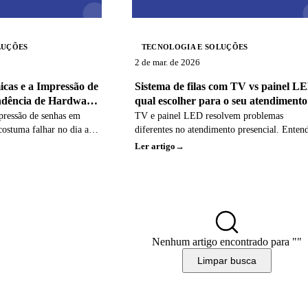
LUÇÕES
TECNOLOGIA E SOLUÇÕES
2 de mar. de 2026
cas e a Impressão de
Sistema de filas com TV vs painel L
ndência de Hardware
qual escolher para o seu atendimento
pressão de senhas em
TV e painel LED resolvem problemas
costuma falhar no dia a
diferentes no atendimento presencial. Enten
a tornar esse processo
os critérios práticos para escolher sem
Ler artigo
rentes equipamentos.
retrabalho.
Nenhum artigo encontrado para "
"
Limpar busca