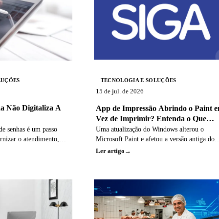
LUÇÕES
TECNOLOGIA E SOLUÇÕES
15 de jul. de 2026
ha Não Digitaliza A
App de Impressão Abrindo o Paint 
Vez de Imprimir? Entenda o Que
Mudou e Como Resolver
 de senhas é um passo
Uma atualização do Windows alterou o
rnizar o atendimento,
Microsoft Paint e afetou a versão antiga do
 a operação tenha se
aplicativo de impressão de senhas, que passo
Ler artigo
e. Quando processos
abrir a imagem em vez de imprimir.
dos, a tecnologia apenas
Orientamos a migração para o novo Agente 
rgalos que já existiam.
Impressão.
or que transformação
de fluxos, padronização,
s e mudança cultural,
 soluções de gestão de