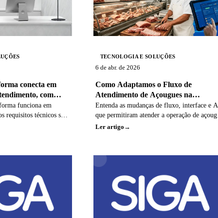
or quando apoiam decisões
tado é uma visão mais
pel da tecnologia na
periência de atendimento
LUÇÕES
TECNOLOGIA E SOLUÇÕES
6 de abr. de 2026
forma conecta em
Como Adaptamos o Fluxo de
tendimento, com
Atendimento de Açougues na
dade
Plataforma
aforma funciona em
Entenda as mudanças de fluxo, interface e 
 requisitos técnicos são
que permitiram atender a operação de açoug
ição estável de chamadas,
com mais velocidade e menos toque na tela.
Ler artigo
 ao vivo.