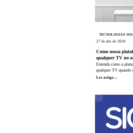
filas geram mais val
operacionais. O resul
estratégica sobre o pa
construção de uma ex
consistente.
TECNOLOGIA E SO
27 de abr. de 2026
Como nossa plata
qualquer TV no a
regras de estabili
Entenda como a plat
qualquer TV quando os
respeitados, com exib
Ler artigo
vídeos e programação