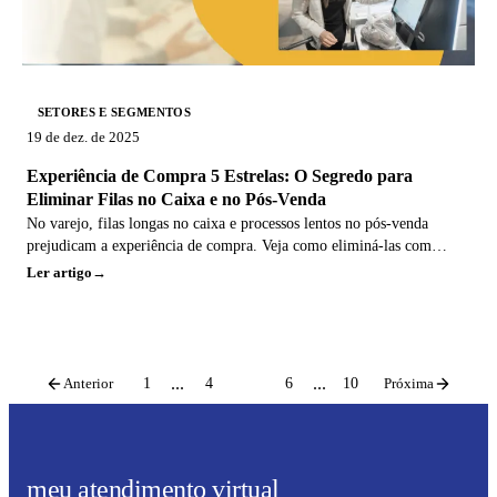
SETORES E SEGMENTOS
19 de dez. de 2025
Experiência de Compra 5 Estrelas: O Segredo para
Eliminar Filas no Caixa e no Pós-Venda
No varejo, filas longas no caixa e processos lentos no pós-venda
prejudicam a experiência de compra. Veja como eliminá-las com
autoatendimento digital.
Ler artigo
...
...
Anterior
1
4
5
6
10
Próxima
meu atendimento virtual