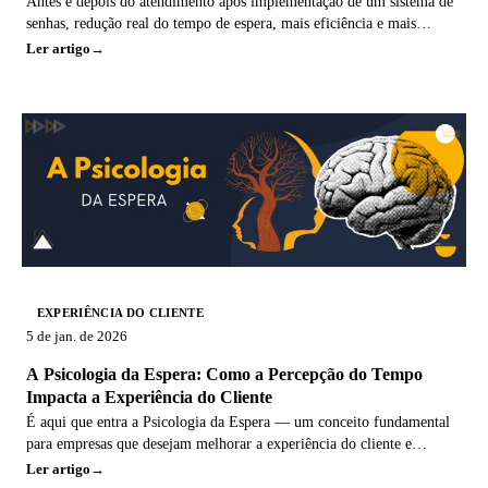
Antes e depois do atendimento após implementação de um sistema de
senhas, redução real do tempo de espera, mais eficiência e mais
satisfação.
Ler artigo
EXPERIÊNCIA DO CLIENTE
5 de jan. de 2026
A Psicologia da Espera: Como a Percepção do Tempo
Impacta a Experiência do Cliente
É aqui que entra a Psicologia da Espera — um conceito fundamental
para empresas que desejam melhorar a experiência do cliente e
otimizar seus processos de atendimento.
Ler artigo