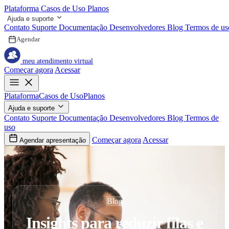
Plataforma
Casos de Uso
Planos
Ajuda e suporte
Contato
Suporte
Documentação
Desenvolvedores
Blog
Termos de us
Agendar
meu atendimento virtual
Começar agora
Acessar
Plataforma
Casos de Uso
Planos
Ajuda e suporte
Contato
Suporte
Documentação
Desenvolvedores
Blog
Termos de
uso
Começar agora
Acessar
Agendar apresentação
Blog
Insights para reduzir filas e