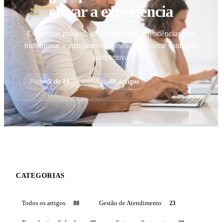
elevar a experiência
Estratégias práticas, guias completos e tendências para
transformar o atendimento presencial em uma vantagem
competitiva.
5 de 10
88 artigos
Página
Biblioteca
CATEGORIAS
Todos os artigos
88
Gestão de Atendimento
23