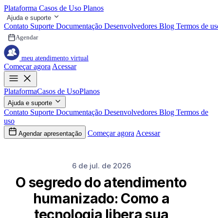
Plataforma
Casos de Uso
Planos
Ajuda e suporte
Contato
Suporte
Documentação
Desenvolvedores
Blog
Termos de us
Agendar
meu atendimento virtual
Começar agora
Acessar
Plataforma
Casos de Uso
Planos
Ajuda e suporte
Contato
Suporte
Documentação
Desenvolvedores
Blog
Termos de
uso
Começar agora
Acessar
Agendar apresentação
6 de jul. de 2026
O segredo do atendimento
humanizado: Como a
tecnologia libera sua