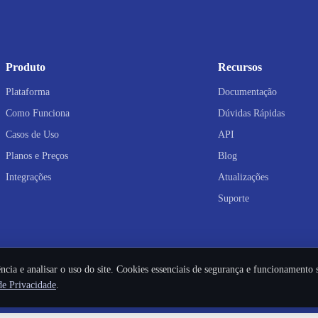
Produto
Recursos
Plataforma
Documentação
Como Funciona
Dúvidas Rápidas
Casos de Uso
API
Planos e Preços
Blog
Integrações
Atualizações
Suporte
ncia e analisar o uso do site. Cookies essenciais de segurança e funcionamento
de Privacidade
.