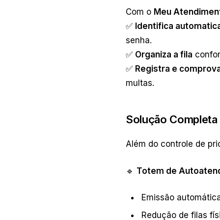
Com o
Meu Atendiment
✅
Identifica automati
senha.
✅
Organiza a fila
confor
✅
Registra e comprov
multas.
Solução Completa 
Além do controle de pri
🔹
Totem de Autoaten
Emissão automática
Redução de filas fí