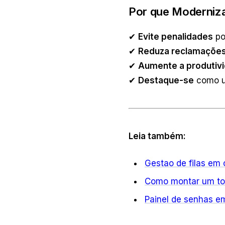
Por que Moderniza
✔
Evite penalidades
po
✔
Reduza reclamaçõe
✔
Aumente a produtiv
✔
Destaque-se
como um
Leia também:
Gestao de filas em 
Como montar um to
Painel de senhas e