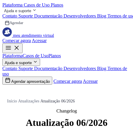
Plataforma
Casos de Uso
Planos
Ajuda e suporte
Contato
Suporte
Documentação
Desenvolvedores
Blog
Termos de us
Agendar
meu atendimento virtual
Começar agora
Acessar
Plataforma
Casos de Uso
Planos
Ajuda e suporte
Contato
Suporte
Documentação
Desenvolvedores
Blog
Termos de
uso
Começar agora
Acessar
Agendar apresentação
Início
/
Atualizações
/
Atualização 06/2026
Changelog
Atualização 06/2026