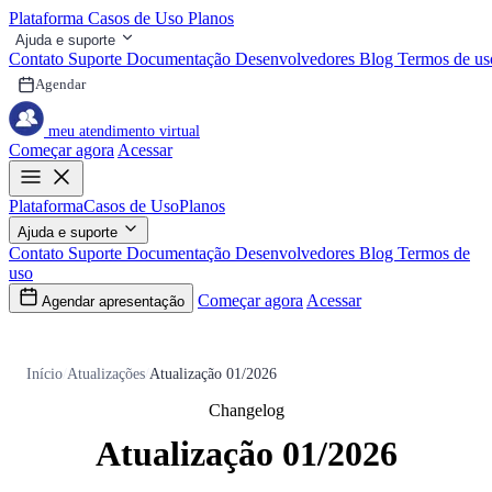
Plataforma
Casos de Uso
Planos
Ajuda e suporte
Contato
Suporte
Documentação
Desenvolvedores
Blog
Termos de us
Agendar
meu atendimento virtual
Começar agora
Acessar
Plataforma
Casos de Uso
Planos
Ajuda e suporte
Contato
Suporte
Documentação
Desenvolvedores
Blog
Termos de
uso
Começar agora
Acessar
Agendar apresentação
Início
/
Atualizações
/
Atualização 01/2026
Changelog
Atualização 01/2026