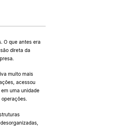
. O que antes era
são direta da
presa.
iva muito mais
tações, acessou
ar em uma unidade
s operações.
truturas
 desorganizadas,