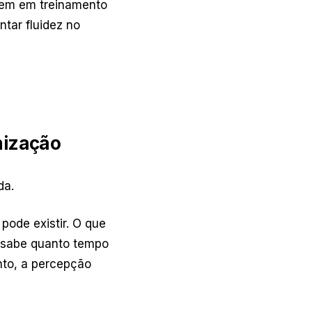
tem em treinamento
tar fluidez no
nização
da.
pode existir. O que
o sabe quanto tempo
nto, a percepção