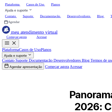
Plataforma
Casos de Uso
Planos
Ajuda e suporte
Contato
Suporte
Documentação
Desenvolvedores
Blog
T
Agendar
meu atendimento virtual
Começar agora
Acessar
Plataforma
Casos de Uso
Planos
Ajuda e suporte
Contato
Suporte
Documentação
Desenvolvedores
Blog
Termos de us
Começar agora
Acessar
Agendar apresentação
Panorama
2026: C