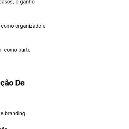
 casos, o ganho
o como organizado e
l como parte
pção De
e branding.