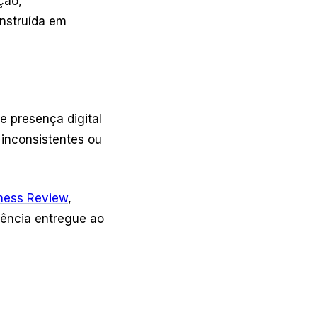
ção,
onstruída em
e presença digital
 inconsistentes ou
ness Review
,
iência entregue ao